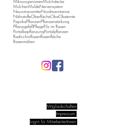
Mikroorganismen
Mulchdecke
Mulchen
Mulde
Nervensystem
Neurotransmitter
Nordmanntanne
Nährstoffe
Oberfläche
Obst
Obsternte
Paprika
Pflanzen
Pflanzenstärkung
Pflanzgefäß
Pflege
Pilz im Rasen
Portalbepflanzung
Portalpflanzen
Radicchio
Rasen
Rasenfläche
Rasenmähen
-gaerten.at
Mitgliedschaften
Impressum
Login für MitarbeiterInnen