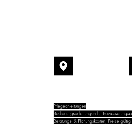
Holochergasse 18
1150 Wien
Pflegeanleitungen
Bedienungsanleitungen für Bewässerungsc
Beratungs- & Planungskosten, Preise gülti