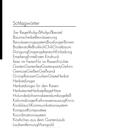
Schlagwörter
3er Regel
Aufguß
Aufgußbeutel
Baumscheibe
Bewässerung
Bewässerungssystem
Biodünger
Birnen
Bodenstoffe
Brokkoli
Chili
Christbaum
Düngung
Eingangsbereich
Einladung
Empfang
Ernte
Erster Eindruck
Feier im Freien
Filz im Rasen
Früchte
Garten
Gartenfest
Gartenparty
Gehirn
Gemüse
Gießen
Gießrand
Grünpflanzen
Gurken
Gäste
Herbst
Herbstdünger
Herbstdünger für den Rasen
Herbsternte
Herbstpflege
Hitze
Holunder
Johannisbeere
Jumbogefäß
Kaliumdünger
Kaltwasserauszug
Kiwis
Knoblauch
Kommunikationssystem
Kompost
Komposttee
Koordinationssystem
Köstliches aus dem Garten
Laub
Laubentfernung
Mangold