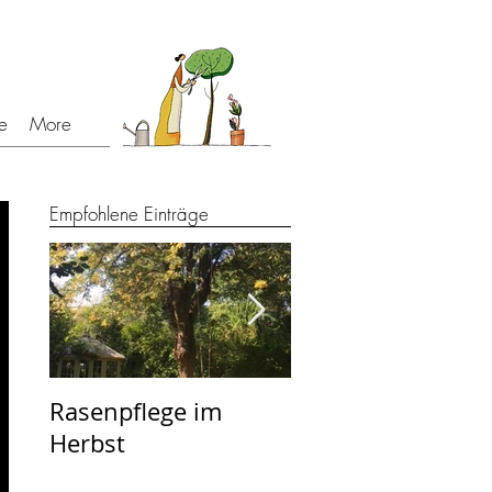
e
More
Empfohlene Einträge
Rasenpflege im
September -
Herbst
Köstliches aus d
Garten