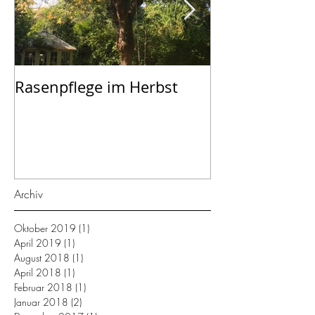
Rasenpflege im Herbst
September - K
dem Garten
Archiv
Oktober 2019
(1)
1 Beitrag
April 2019
(1)
1 Beitrag
August 2018
(1)
1 Beitrag
April 2018
(1)
1 Beitrag
Februar 2018
(1)
1 Beitrag
Januar 2018
(2)
2 Beiträge