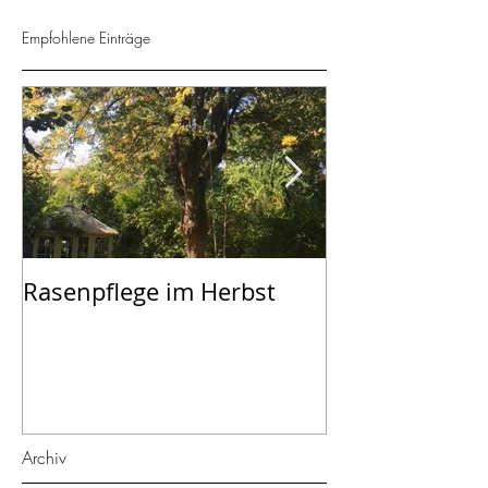
Empfohlene Einträge
Rasenpflege im Herbst
September - K
dem Garten
Archiv