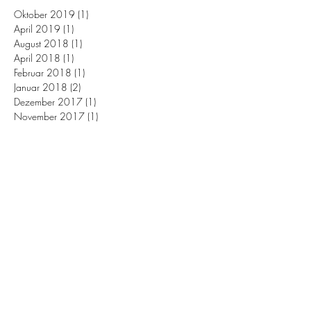
Oktober 2019
(1)
1 Beitrag
April 2019
(1)
1 Beitrag
August 2018
(1)
1 Beitrag
April 2018
(1)
1 Beitrag
Februar 2018
(1)
1 Beitrag
Januar 2018
(2)
2 Beiträge
Dezember 2017
(1)
1 Beitrag
November 2017
(1)
1 Beitrag
Oktober 2017
(3)
3 Beiträge
September 2017
(2)
2 Beiträge
Schlagwörter
3er Regel
Aufguß
Aufgußbeutel
Baumscheibe
Bewässerung
Bewässerungssystem
Biodünger
Birnen
Bodenstoffe
Brokkoli
Chili
Christbaum
Düngung
Eingangsbereich
Einladung
Empfang
Ernte
Erster Eindruck
Feier im Freien
Filz im Rasen
Früchte
Garten
Gartenfest
Gartenparty
Gehirn
Gemüse
Gießen
Gießrand
Grünpflanzen
Gurken
Gäste
Herbst
Herbstdünger
Herbstdünger für den Rasen
Herbsternte
Herbstpflege
Hitze
Holunder
Johannisbeere