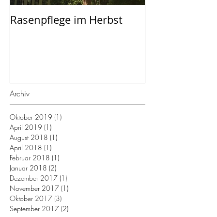
Rasenpflege im Herbst
September - K
dem Garten
Archiv
Oktober 2019
(1)
1 Beitrag
April 2019
(1)
1 Beitrag
August 2018
(1)
1 Beitrag
April 2018
(1)
1 Beitrag
Februar 2018
(1)
1 Beitrag
Januar 2018
(2)
2 Beiträge
Dezember 2017
(1)
1 Beitrag
November 2017
(1)
1 Beitrag
Oktober 2017
(3)
3 Beiträge
September 2017
(2)
2 Beiträge